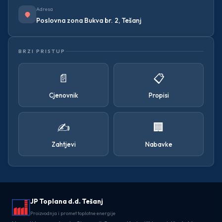
Adresa
Poslovna zona Bukva br. 2, Tešanj
BRZI PRISTUP
📄
📋
Cjenovnik
Propisi
✍️
🏢
Zahtjevi
Nabavke
JP Toplana d.d. Tešanj
Proizvodnja i promet toplotne energije