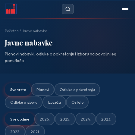
Početna
Početna
/ Javne nabavke
Novosti
Javne nabavke
Planovi nabavki, odluke o pokretanju i izboru najpovoljnijeg
Javne nabavke
ponuđača
DOKUMENTI
— Cjenovnik
Sve vrste
Planovi
Odluke o pokretanju
— Propisi
Odluke o izboru
Izuzeća
Ostalo
— Zahtjevi
Sve godine
2026.
2025.
2024.
2023.
O NAMA
2022.
2021.
— Historijat