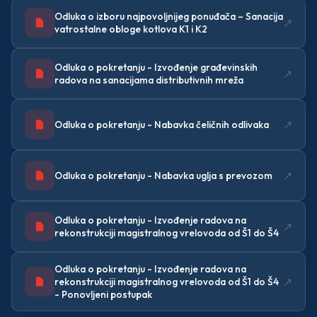
Odluka o izboru najpovoljnijeg ponuđača – Sanacija
↗
vatrostalne obloge kotlova K1 i K2
Odluka o pokretanju - Izvođenje građevinskih
↗
radova na sanacijama distributivnih mreža
↗
Odluka o pokretanju - Nabavka čeličnih odlivaka
↗
Odluka o pokretanju - Nabavka uglja s prevozom
Odluka o pokretanju - Izvođenje radova na
↗
rekonstrukciji magistralnog vrelovoda od Š1 do Š4
Odluka o pokretanju - Izvođenje radova na
↗
rekonstrukciji magistralnog vrelovoda od Š1 do Š4
- Ponovljeni postupak