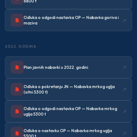
6800 t
Odluka o odgodi nastavka OP — Nabavka goriva i
↗
maziva
2022. GODINA
↗
Plan javnih nabavki u 2022. godini
Odluka o pokretanju JN — Nabavka mrkog uglja
↗
(sitni 5300 t)
Odluka o odgodi nastavka OP — Nabavka mrkog
↗
uglja 5300 t
Odluka o nastavku OP — Nabavka mrkog uglja
↗
5300 t