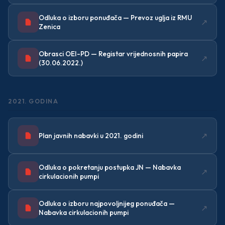
Odluka o izboru ponuđača — Prevoz uglja iz RMU
↗
Zenica
Obrasci OEI-PD — Registar vrijednosnih papira
↗
(30.06.2022.)
2021. GODINA
↗
Plan javnih nabavki u 2021. godini
Odluka o pokretanju postupka JN — Nabavka
↗
cirkulacionih pumpi
Odluka o izboru najpovoljnijeg ponuđača —
↗
Nabavka cirkulacionih pumpi