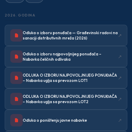
— Organizaciona struktura
2026. GODINA
— Djelatnosti
Odluka o izboru ponuđača — Građevinski radovi na
↗
sanaciji distributivnih mreža (2026)
— Standardi
Odluka o izboru najpovoljnijeg ponuđača –
Korisnički servis
↗
Nabavka čeličnih odlivaka
Kontakt
ODLUKA O IZBORU NAJPOVOLJNIJEG PONUĐAČA
↗
– Nabavka uglja sa prevozom LOT1
ODLUKA O IZBORU NAJPOVOLJNIJEG PONUĐAČA
↗
– Nabavka uglja sa prevozom LOT2
↗
Odluka o poništenju javne nabavke