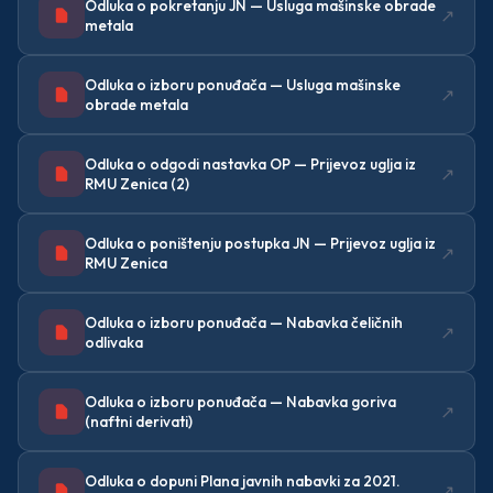
Odluka o pokretanju JN — Usluga mašinske obrade
↗
metala
Odluka o izboru ponuđača — Usluga mašinske
↗
obrade metala
Odluka o odgodi nastavka OP — Prijevoz uglja iz
↗
RMU Zenica (2)
Odluka o poništenju postupka JN — Prijevoz uglja iz
↗
RMU Zenica
Odluka o izboru ponuđača — Nabavka čeličnih
↗
odlivaka
Odluka o izboru ponuđača — Nabavka goriva
↗
(naftni derivati)
Odluka o dopuni Plana javnih nabavki za 2021.
↗