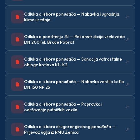
Odluka o izboru ponuđača — Nabavka i ugradnja
↗
klima uređaja
Odluka o poništenju JN — Rekonstrukcija vrelovoda
↗
DN 200 (ul. Braće Pobrić)
Odluka o izboru ponuđača — Sanacija vatrostalne
↗
obloge kotlova K1 i K2
Odluka o izboru ponuđača — Nabavka ventila kotla
↗
DN 150 NP 25
Odluka o izboru ponuđača — Popravka i
↗
održavanje putničkih vozila
Odluka o izboru drugorangiranog ponuđača —
↗
Prijevoz uglja iz RMU Zenica