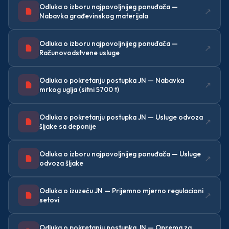
Odluka o izboru najpovoljnijeg ponuđača —
↗
Nabavka građevinskog materijala
Odluka o izboru najpovoljnijeg ponuđača —
↗
Računovodstvene usluge
Odluka o pokretanju postupka JN — Nabavka
↗
mrkog uglja (sitni 5700 t)
Odluka o pokretanju postupka JN — Usluge odvoza
↗
šljake sa deponije
Odluka o izboru najpovoljnijeg ponuđača — Usluge
↗
odvoza šljake
Odluka o izuzeću JN — Prijemno mjerno regulacioni
↗
setovi
Odluka o pokretanju postupka JN — Oprema za