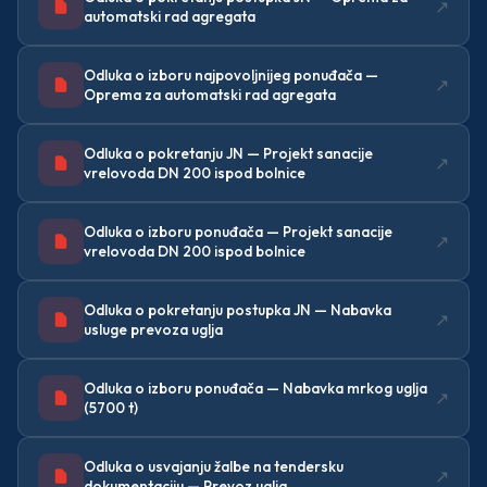
↗
automatski rad agregata
Odluka o izboru najpovoljnijeg ponuđača —
↗
Oprema za automatski rad agregata
Odluka o pokretanju JN — Projekt sanacije
↗
vrelovoda DN 200 ispod bolnice
Odluka o izboru ponuđača — Projekt sanacije
↗
vrelovoda DN 200 ispod bolnice
Odluka o pokretanju postupka JN — Nabavka
↗
usluge prevoza uglja
Odluka o izboru ponuđača — Nabavka mrkog uglja
↗
(5700 t)
Odluka o usvajanju žalbe na tendersku
↗
dokumentaciju — Prevoz uglja