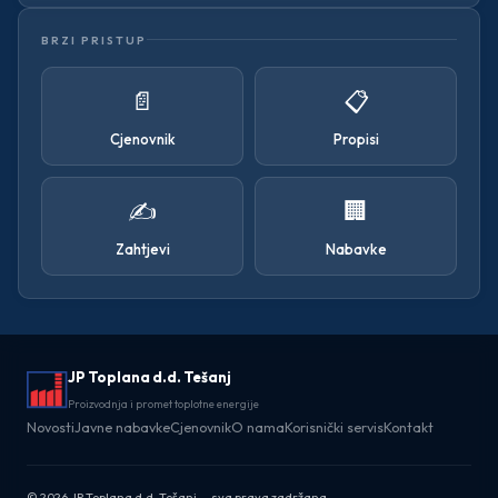
BRZI PRISTUP
📄
📋
Cjenovnik
Propisi
✍️
🏢
Zahtjevi
Nabavke
JP Toplana d.d. Tešanj
Proizvodnja i promet toplotne energije
Novosti
Javne nabavke
Cjenovnik
O nama
Korisnički servis
Kontakt
© 2026 JP Toplana d.d. Tešanj — sva prava zadržana