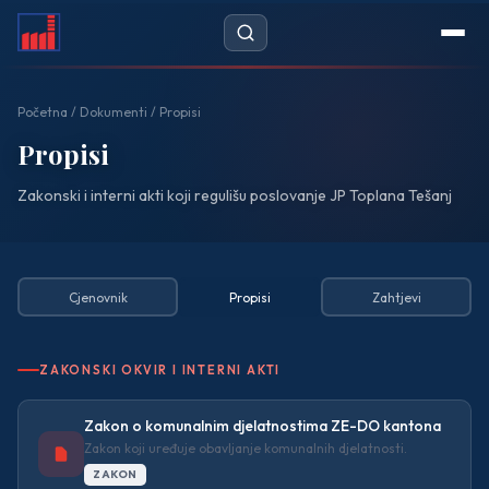
Početna
Početna
/
Dokumenti
/ Propisi
Novosti
Propisi
Zakonski i interni akti koji regulišu poslovanje JP Toplana Tešanj
Javne nabavke
DOKUMENTI
— Cjenovnik
Cjenovnik
Propisi
Zahtjevi
— Propisi
ZAKONSKI OKVIR I INTERNI AKTI
— Zahtjevi
Zakon o komunalnim djelatnostima ZE-DO kantona
O NAMA
Zakon koji uređuje obavljanje komunalnih djelatnosti.
ZAKON
— Historijat