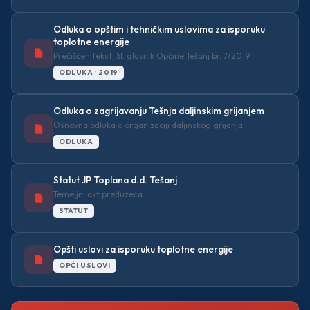
Odluka o opštim i tehničkim uslovima za isporuku
— Organizaciona struktura
toplotne energije
Prečišćen tekst, Sl. glasnik Općine Tešanj br. 7/2019.
— Djelatnosti
ODLUKA · 2019
— Standardi
Odluka o zagrijavanju Tešnja daljinskim grijanjem
Osnovna odluka o organizaciji daljinskog grijanja.
Korisnički servis
ODLUKA
Kontakt
Statut JP Toplana d.d. Tešanj
Temeljni akt preduzeća.
STATUT
Opšti uslovi za isporuku toplotne energije
OPĆI USLOVI